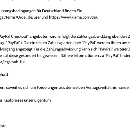
Nutzungsbedingungen für Deutschland finden Sie
egal/terms/0/de_de/user
und
https://www.klarna.com/de/
.
"PayPal Checkout" angeboten wird, erfolgt die Zahlungsabwicklung über den Zah
rg; "PayPal"). Die einzelnen Zahlungsarten über "PayPal" werden Ihnen unt
lvorgang angezeigt. Für die Zahlungsabwicklung kann sich "PayPal" weiterer 
 auf diese gesondert hingewiesen. Nähere Informationen zu "PayPal" finde
/legalhub-full
.
halt
n, soweit es sich um Forderungen aus demselben Vertragsverhältnis handelt
es Kaufpreises unser Eigentum.
hte.