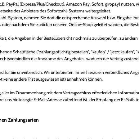
z.B. PayPal (Express/Plus/Checkout), Amazon Pay, Sofort, giropay) nutzen, w
etseite des Anbieters des Sofortzahl-Systems weitergeleitet.
rtzahl-System, nehmen Sie dort die entsprechende Auswahl bzw. Eingabe Ihr
 oder nachdem Sie zurück in unseren Online-Shop geleitet wurden, die Bestel
eit, die Angaben in der Bestellübersicht nochmals zu überprüfen, zu ändern (
.
de Schaltfläche ("zahlungspflichtig bestellen", "kaufen" / "jetzt kaufen", "ko
e rechtsverbindlich die Annahme des Angebotes, wodurch der Vertrag zustan
d für Sie unverbindlich. Wir unterbreiten Ihnen hierzu ein verbindliches Ange
ot keine andere Frist ausgewiesen ist) annehmen können.
aller im Zusammenhang mit dem Vertragsschluss erforderlichen Informationen
ei uns hinterlegte E-Mail-Adresse zutreffend ist, der Empfang der E-Mails t
nen Zahlungsarten