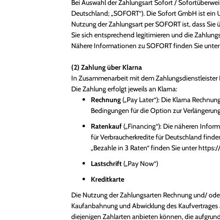
Bei Auswahl der Zahlungsart Sofort / Sofortüberwe
Deutschland; „SOFORT“). Die Sofort GmbH ist ein U
Nutzung der Zahlungsart per SOFORT ist, dass Sie 
Sie sich entsprechend legitimieren und die Zahlun
Nähere Informationen zu SOFORT finden Sie unte
(2) Zahlung über Klarna
In Zusammenarbeit mit dem Zahlungsdienstleister K
Die Zahlung erfolgt jeweils an Klarna:
Rechnung
(„Pay Later“): Die Klarna Rechnu
Bedingungen für die Option zur Verlängerung
Ratenkauf
(„Financing“): Die näheren Info
für Verbraucherkredite für Deutschland finde
„Bezahle in 3 Raten“ finden Sie unter
https:/
Lastschrift
(„Pay Now“)
Kreditkarte
Die Nutzung der Zahlungsarten Rechnung und/ oder R
Kaufanbahnung und Abwicklung des Kaufvertrages an
diejenigen Zahlarten anbieten können, die aufgrund 