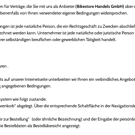
ür Verträge, die Sie mit uns als Anbieter
(
Bikestore Handels GmbH
)
über d
gebenenfalls von Ihnen verwendeter eigener Bedingungen widersprochen.
en ist jede natürliche Person, die ein Rechtsgeschäft zu Zwecken abschließ
rechnet werden kann. Unternehmer ist jede natürliche oder juristische Person
er selbständigen beruflichen oder gewerblichen Tätigkeit handelt.
aren
.
ts auf unserer Internetseite unterbreiten wir Ihnen ein verbindliches Angeb
ng angegebenen Bedingungen.
ystem wie folgt zustande:
nkorb" abgelegt. Über die entsprechende Schaltfläche in der Navigationsl
r zur Bestellung"
(oder ähnliche Bezeichnung)
und der Eingabe der persönl
Bestelldaten als Bestellübersicht angezeigt.