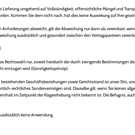
ei Lieferung umgehend auf Vollständigkeit, offensichtliche Mängel und Tra
ilen. Kommen Sie dem nicht nach, hat dies keine Auswirkung auf Ihre gese
 Anforderungen abweicht, gilt die Abweichung nur dann als vereinbart, wenn
bweichung ausdrücklich und gesondert zwischen den Vertragsparteien vereinb
d
 diese Rechtswahl nur, soweit hierdurch der durch zwingende Bestimmungen d
t entzogen wird (Günstigkeitsprinzip).
ns bestehenden Geschäftsbeziehungen sowie Gerichtsstand ist unser Sitz, so
fentlich-rechtliches Sondervermögen sind. Dasselbe gilt, wenn Sie keinen al
thalt im Zeitpunkt der Klageerhebung nicht bekannt ist. Die Befugnis, auc
usdrücklich keine Anwendung.