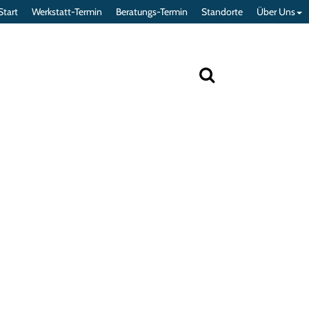
Start
Werkstatt-Termin
Beratungs-Termin
Standorte
Über Uns