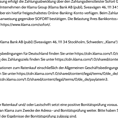
isung erfolgt die Zahlungsabwicklung über den Zahlungsdienstleister Sofo
nternehmen der Klarna Group (Klarna Bank AB (publ), Sveavägen 46, 111 34
über ein hierfür freigeschaltetes Online-Banking-Konto verfügen. Beim Zah
gsanweisung gegenüber SOFORT bestätigen. Die Belastung Ihres Bankkontos e
r
https://www.klarna.com/sofort/
.
larna Bank AB (publ) (Sveavägen 46, 111 34 Stockholm, Schweden; „Klarna“)
ngsbedingungen für Deutschland finden Sie unter
https://cdn.klarna.com/1.0
 des Zahlungsziels finden Sie unter
https://cdn.klarna.com/1.0/shared/con
rmationen zum Ratenkauf einschließlich der Allgemeinen Geschäftsbedingun
n Sie unter
https://cdn.klarna.com/1.0/shared/content/legal/terms/0/de_de
/cdn.klarna.com/1.0/shared/content/legal/terms/0/de_de/paylaterin3
.
atenkauf und/ oder Lastschrift setzt eine positive Bonitätsprüfung voraus.
 Klarna zum Zwecke der Adress- und Bonitätsprüfung weiter. Bitte haben Si
der Ergebnisse der Bonitätsprüfung zulässig sind.