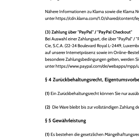
Nähere Informationen zu Klarna sowie die Klarna 
unter
https://cdn.klarna.com/1.0/shared/content/l
(3)
Zahlung über "PayPal" / "PayPal Checkout"
Bei Auswahl einer Zahlungsart, die über "PayPal" / 
Cie, S.C.A. (22-24 Boulevard Royal L-2449, Luxembu
auf unserer Internetpräsenz sowie im Online-Bestel
besondere Zahlungsbedingungen gelten, werden Sie
unter
https://www.paypal.com/de/webapps/mpp/ua
§ 4 Zurückbehaltungsrecht
, Eigentumsvorbe
(1)
Ein Zurückbehaltungsrecht können Sie nur ausübe
(2)
Die Ware bleibt bis zur vollständigen Zahlung d
§ 5 Gewährleistung
(1)
Es bestehen die gesetzlichen Mängelhaftungsrec