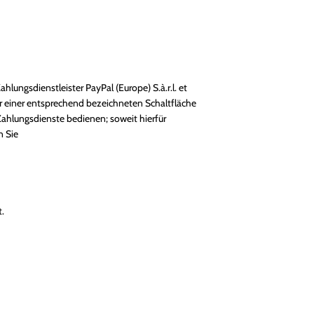
lungsdienstleister PayPal (Europe) S.à.r.l. et
er einer entsprechend bezeichneten Schaltfläche
Zahlungsdienste bedienen; soweit hierfür
n Sie
.